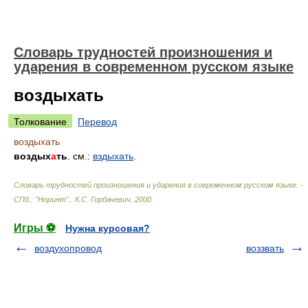
Словарь трудностей произношения и
ударения в современном русском языке
воздыхать
Толкование
Перевод
воздыхать
воздых
а
ть
. см.:
вздыхать
.
Словарь трудностей произношения и ударения в современном русском языке. -
СПб.: "Норинт".
.
К.С. Горбачевич
.
2000
.
Игры ⚽
Нужна курсовая?
воздухопровод
воззвать