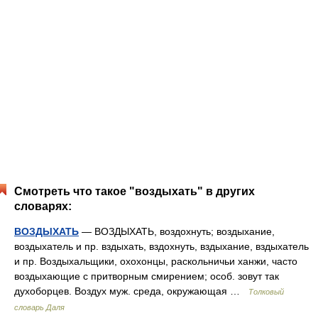
Смотреть что такое "воздыхать" в других
словарях:
ВОЗДЫХАТЬ
— ВОЗДЫХАТЬ, воздохнуть; воздыхание,
воздыхатель и пр. вздыхать, вздохнуть, вздыхание, вздыхатель
и пр. Воздыхальщики, охохонцы, раскольничьи ханжи, часто
воздыхающие с притворным смирением; особ. зовут так
духоборцев. Воздух муж. среда, окружающая …
Толковый
словарь Даля