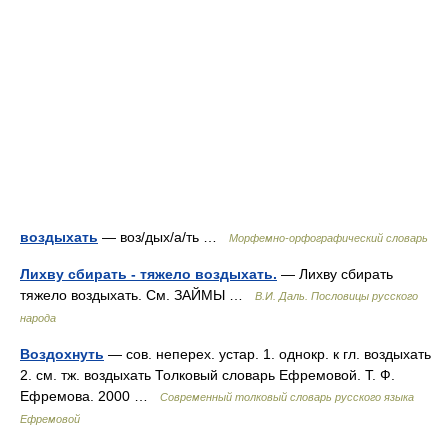
воздыхать
— воз/дых/а/ть …
Морфемно-орфографический словарь
Лихву сбирать - тяжело воздыхать.
— Лихву сбирать
тяжело воздыхать. См. ЗАЙМЫ …
В.И. Даль. Пословицы русского
народа
Воздохнуть
— сов. неперех. устар. 1. однокр. к гл. воздыхать
2. см. тж. воздыхать Толковый словарь Ефремовой. Т. Ф.
Ефремова. 2000 …
Современный толковый словарь русского языка
Ефремовой